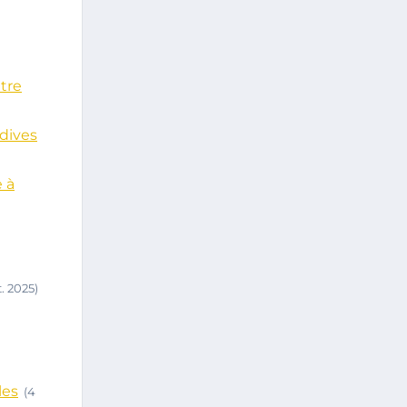
tre
dives
e à
t. 2025)
les
(4