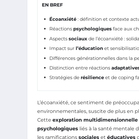
EN BREF
Écoanxiété
: définition et contexte act
Réactions
psychologiques
face aux c
Aspects
sociaux
de l’écoanxiété : sol
Impact sur
l’éducation
et sensibilisat
Différences générationnelles dans la per
Distinction entre réactions
adaptative
Stratégies de
résilience
et de coping fa
L’écoanxiété, ce sentiment de préoccupat
environnementales, suscite de plus en pl
Cette
exploration multidimensionnelle
psychologiques
liés à la santé mentale
les ramifications
sociales
et
éducatives
d