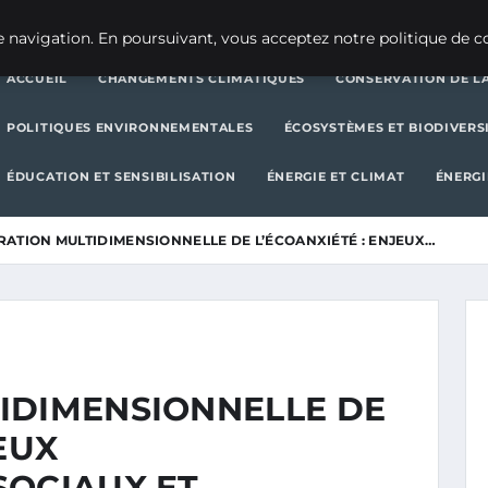
CHANGEMENTS CLIMATIQUES
CONSERVATION DE LA BIODIVERSITÉ
 navigation. En poursuivant, vous acceptez notre politique de co
ACCUEIL
CHANGEMENTS CLIMATIQUES
CONSERVATION DE LA
POLITIQUES ENVIRONNEMENTALES
ÉCOSYSTÈMES ET BIODIVERS
ÉDUCATION ET SENSIBILISATION
ÉNERGIE ET CLIMAT
ÉNERGI
ATION MULTIDIMENSIONNELLE DE L’ÉCOANXIÉTÉ : ENJEUX…
IDIMENSIONNELLE DE
EUX
SOCIAUX ET