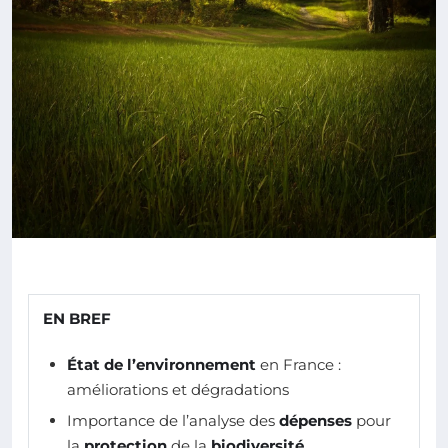
EN BREF
État de l’environnement
en France :
améliorations et dégradations
Importance de l’analyse des
dépenses
pour
la
protection
de la
biodiversité