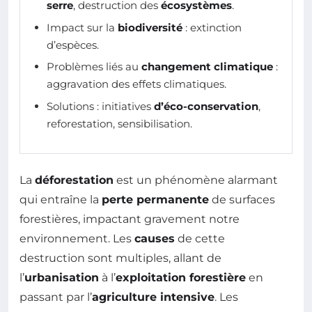
serre
, destruction des
écosystèmes
.
Impact sur la
biodiversité
: extinction
d’espèces.
Problèmes liés au
changement climatique
:
aggravation des effets climatiques.
Solutions : initiatives
d’éco-conservation
,
reforestation, sensibilisation.
La
déforestation
est un phénomène alarmant
qui entraîne la
perte permanente
de surfaces
forestières, impactant gravement notre
environnement. Les
causes
de cette
destruction sont multiples, allant de
l’
urbanisation
à l’
exploitation forestière
en
passant par l’
agriculture intensive
. Les