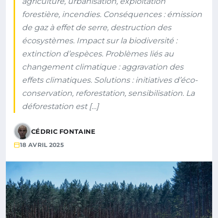
agriculture, urbanisation, exploitation
forestière, incendies. Conséquences : émission
de gaz à effet de serre, destruction des
écosystèmes. Impact sur la biodiversité :
extinction d’espèces. Problèmes liés au
changement climatique : aggravation des
effets climatiques. Solutions : initiatives d’éco-
conservation, reforestation, sensibilisation. La
déforestation est […]
CÉDRIC FONTAINE
18 AVRIL 2025