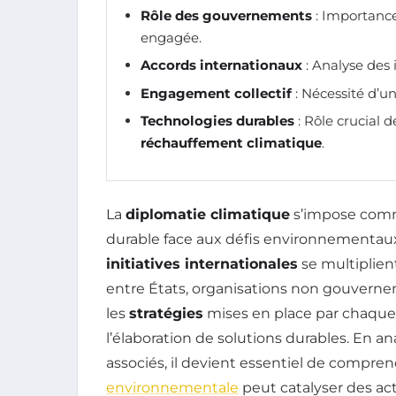
Rôle des gouvernements
: Importance
engagée.
Accords internationaux
: Analyse des 
Engagement collectif
: Nécessité d’un
Technologies durables
: Rôle crucial d
réchauffement climatique
.
La
diplomatie climatique
s’impose comm
durable face aux défis environnementaux c
initiatives internationales
se multiplient
entre États, organisations non gouvernem
les
stratégies
mises en place par chaque
l’élaboration de solutions durables. En an
associés, il devient essentiel de compr
environnementale
peut catalyser des ac