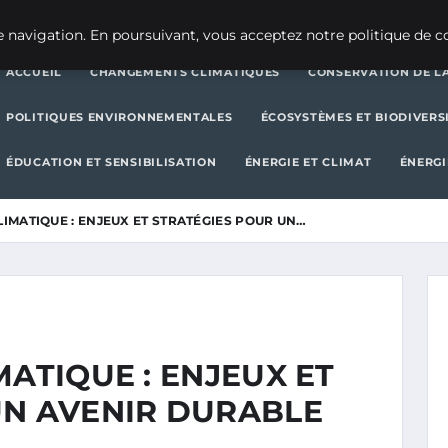
CHANGEMENTS CLIMATIQUES
CONSERVATION DE LA BIODIVERSITÉ
 navigation. En poursuivant, vous acceptez notre politique de co
ACCUEIL
CHANGEMENTS CLIMATIQUES
CONSERVATION DE LA
POLITIQUES ENVIRONNEMENTALES
ÉCOSYSTÈMES ET BIODIVERS
ÉDUCATION ET SENSIBILISATION
ÉNERGIE ET CLIMAT
ÉNERGI
LIMATIQUE : ENJEUX ET STRATÉGIES POUR UN…
MATIQUE : ENJEUX ET
UN AVENIR DURABLE