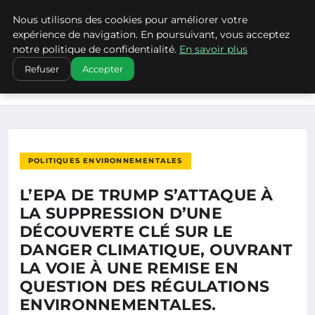
Nous utilisons des cookies pour améliorer votre
CLIMATECHANGENEBRASKA
expérience de navigation. En poursuivant, vous acceptez
notre politique de confidentialité.
En savoir plus
ACCUEIL
POLITIQUES ENVIRONNEMENTALES
Refuser
Accepter
L’EPA DE TRUMP S’ATTAQUE À LA SUPPRESSION D’UNE
DÉCOUVERTE…
POLITIQUES ENVIRONNEMENTALES
L’EPA DE TRUMP S’ATTAQUE À
LA SUPPRESSION D’UNE
DÉCOUVERTE CLÉ SUR LE
DANGER CLIMATIQUE, OUVRANT
LA VOIE À UNE REMISE EN
QUESTION DES RÉGULATIONS
ENVIRONNEMENTALES.