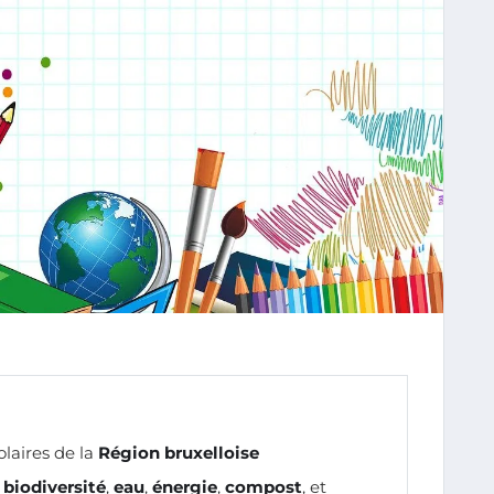
laires de la
Région bruxelloise
a
biodiversité
,
eau
,
énergie
,
compost
, et