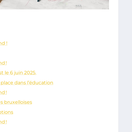
nd !
d !
t le 6 juin 2025.
place dans l’éducation
d !
s bruxelloises
ptions
d !