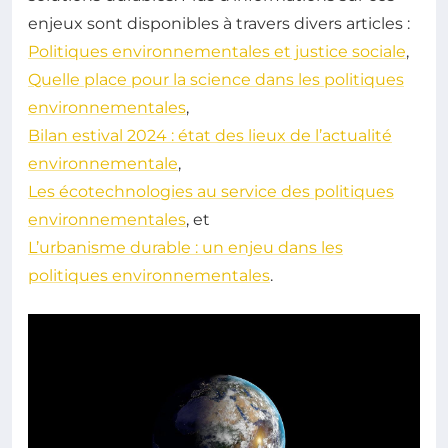
enjeux sont disponibles à travers divers articles :
Politiques environnementales et justice sociale
,
Quelle place pour la science dans les politiques
environnementales
,
Bilan estival 2024 : état des lieux de l’actualité
environnementale
,
Les écotechnologies au service des politiques
environnementales
, et
L’urbanisme durable : un enjeu dans les
politiques environnementales
.