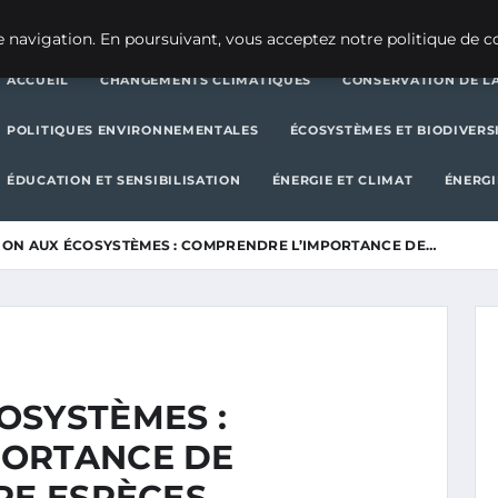
CHANGEMENTS CLIMATIQUES
CONSERVATION DE LA BIODIVERSITÉ
 navigation. En poursuivant, vous acceptez notre politique de co
ACCUEIL
CHANGEMENTS CLIMATIQUES
CONSERVATION DE LA
POLITIQUES ENVIRONNEMENTALES
ÉCOSYSTÈMES ET BIODIVERS
ÉDUCATION ET SENSIBILISATION
ÉNERGIE ET CLIMAT
ÉNERGI
ON AUX ÉCOSYSTÈMES : COMPRENDRE L’IMPORTANCE DE…
OSYSTÈMES :
PORTANCE DE
RE ESPÈCES