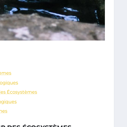
tèmes
logiques
 des Écosystèmes
ogiques
èmes