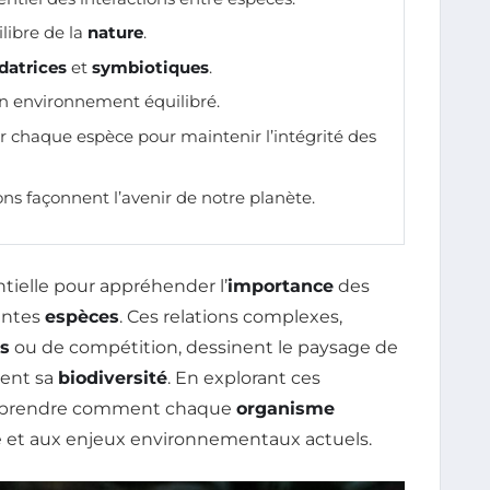
ilibre de la
nature
.
datrices
et
symbiotiques
.
un environnement équilibré.
 chaque espèce pour maintenir l’intégrité des
ions façonnent l’avenir de notre planète.
tielle pour appréhender l’
importance
des
rentes
espèces
. Ces relations complexes,
s
ou de compétition, dessinent le paysage de
cent sa
biodiversité
. En explorant ces
mprendre comment chaque
organisme
ure et aux enjeux environnementaux actuels.