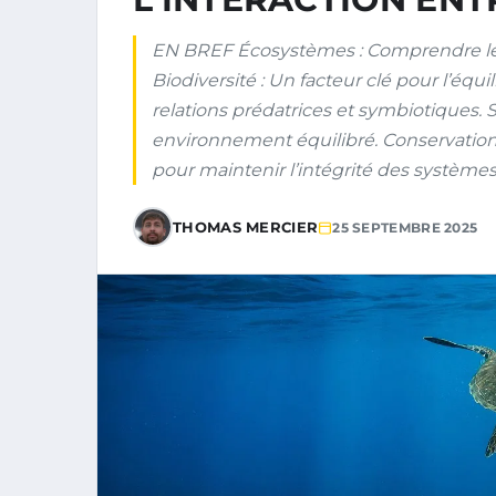
EN BREF Écosystèmes : Comprendre le r
Biodiversité : Un facteur clé pour l’équil
relations prédatrices et symbiotiques. 
environnement équilibré. Conservatio
pour maintenir l’intégrité des systèmes
THOMAS MERCIER
25 SEPTEMBRE 2025