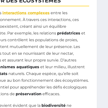
UR DES ÉCOSYSTÈMES
es
interactions complexes
entre les
ronnement. À travers ces interactions, ces
oexistent, créant ainsi un équilibre
te. Par exemple, les relations
prédatrices
et
eurs contrôlent les populations de proies,
itent mutuellement de leur présence. Les
rs tout en se nourrissant de leur nectar,
s et assurant leur propre survie. D’autres
anismes aquatiques
et leur milieu, illustrent
tats
naturels. Chaque espèce, qu’elle soit
tribue au bon fonctionnement des écosystèmes.
ntiel pour appréhender les défis écologiques
tions de
préservation
efficaces.
 devient évident que la
biodiversité
ne