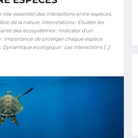
ôle essentiel des interactions entre espèces.
ibre de la nature. Interrelations : Étudier les
Santé des écosystèmes : Indicator d’un
n : Importance de protéger chaque espèce
. Dynamique écologique : Les interactions […]