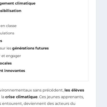
gement climatique
sibilisation
en classe
ulations
es
sur les
générations futures
r et engager
ocales
nt innovantes
nvironnementaux sans précédent,
les élèves
 la
crise climatique
. Ces jeunes apprenants,
s entourent, deviennent des acteurs du