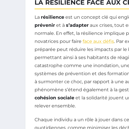
LA RÉSILIENCE FACE AUX C
La
résilience
est un concept clé qui eng
prévenir
et à
s’adapter
aux crises, tout e
normale. En effet, la résilience implique 
novatrices pour faire
face aux défis
. Par e
préparée peut réduire les impacts par le b
permettant ainsi à ses habitants de réag
catastrophe comme une inondation, une
systèmes de prévention et des formation
à surmonter ce choc, par rapport à une aut
phénomène s’étend également à la gestio
cohésion sociale
et la solidarité jouent 
relever ensemble.
Chaque individu a un rôle à jouer dans c
quotidiennes, comme minimiser les déche