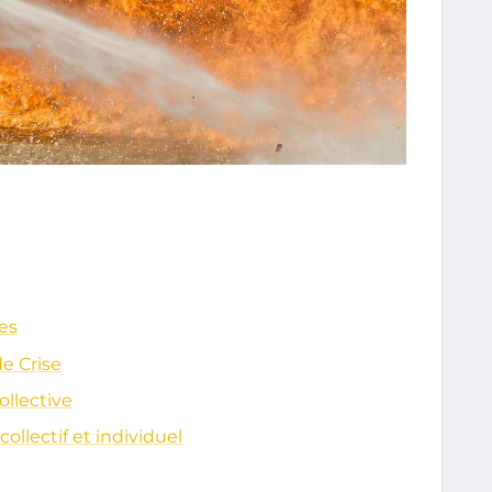
ses
e Crise
ollective
collectif et individuel