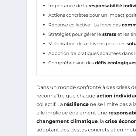
Importance de la
responsabilité indiv
Actions concrètes pour un impact positi
Réponse collective : La force des
comm
Stratégies pour gérer le
stress
et les é
Mobilisation des citoyens pour des
sol
Adoption de pratiques adaptées dans 
Compréhension des
défis écologique
Dans un monde confronté à des crises de p
reconnaître que chaque
action individu
collectif. La
résilience
ne se limite pas à 
elle implique également une
responsabi
changement climatique
, la
crise écon
adoptant des gestes concrets et en mobi