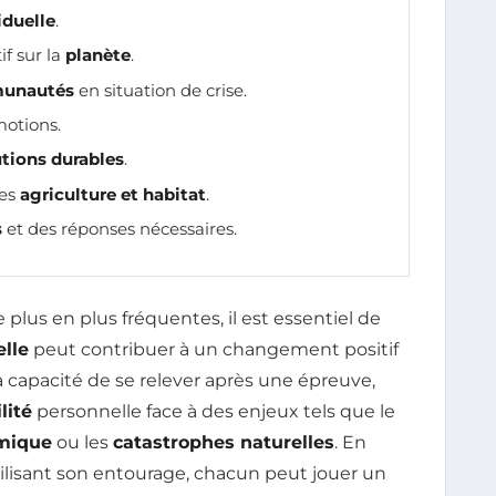
iduelle
.
f sur la
planète
.
unautés
en situation de crise.
motions.
utions durables
.
les
agriculture et habitat
.
s
et des réponses nécessaires.
lus en plus fréquentes, il est essentiel de
elle
peut contribuer à un changement positif
la capacité de se relever après une épreuve,
lité
personnelle face à des enjeux tels que le
omique
ou les
catastrophes naturelles
. En
lisant son entourage, chacun peut jouer un