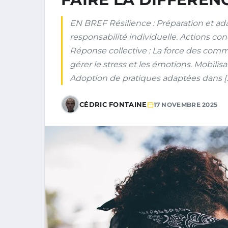
EN BREF Résilience : Préparation et ada
responsabilité individuelle. Actions con
Réponse collective : La force des comm
gérer le stress et les émotions. Mobilis
Adoption de pratiques adaptées dans [
CÉDRIC FONTAINE
17 NOVEMBRE 2025