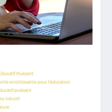
Éducatif Puissant
oche enrichissante pour l’éducation
éducatif puissant
ieu naturel
ature