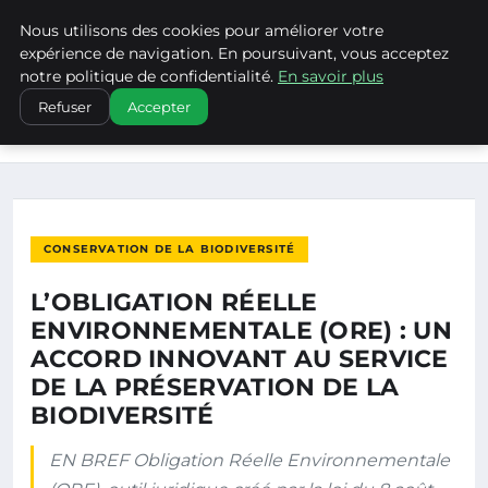
Nous utilisons des cookies pour améliorer votre
CLIMATECHANGENEBRASKA
expérience de navigation. En poursuivant, vous acceptez
notre politique de confidentialité.
En savoir plus
ACCUEIL
CONSERVATION DE LA BIODIVERSITÉ
Refuser
Accepter
L’OBLIGATION RÉELLE ENVIRONNEMENTALE (ORE) : UN
ACCORD…
CONSERVATION DE LA BIODIVERSITÉ
L’OBLIGATION RÉELLE
ENVIRONNEMENTALE (ORE) : UN
ACCORD INNOVANT AU SERVICE
DE LA PRÉSERVATION DE LA
BIODIVERSITÉ
EN BREF Obligation Réelle Environnementale