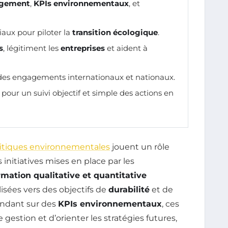
agement
,
KPIs environnementaux
, et
iaux pour piloter la
transition écologique
.
s
, légitiment les
entreprises
et aident à
 des engagements internationaux et nationaux.
pour un suivi objectif et simple des actions en
itiques environnementales
jouent un rôle
s initiatives mises en place par les
rmation qualitative et quantitative
sées vers des objectifs de
durabilité
et de
fondant sur des
KPIs environnementaux
, ces
 gestion et d’orienter les stratégies futures,