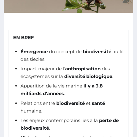
EN BREF
Émergence
du concept de
biodiversité
au fil
des siècles.
Impact majeur de l’
anthropisation
des
écosystèmes sur la
diversité biologique
.
Apparition de la vie marine
il y a 3,8
milliards d’années
.
Relations entre
biodiversité
et
santé
humaine.
Les enjeux contemporains liés à la
perte de
biodiversité
.