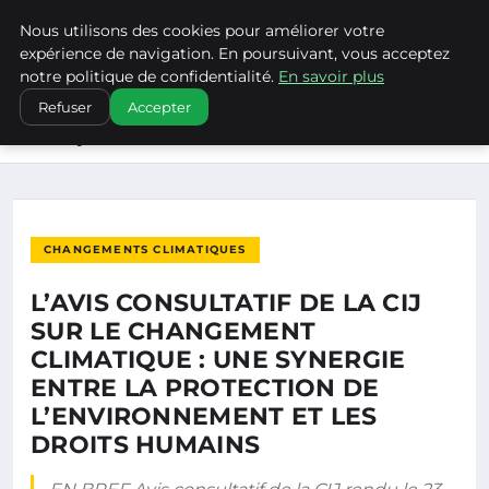
Nous utilisons des cookies pour améliorer votre
CLIMATECHANGENEBRASKA
expérience de navigation. En poursuivant, vous acceptez
notre politique de confidentialité.
En savoir plus
ACCUEIL
CHANGEMENTS CLIMATIQUES
Refuser
Accepter
L’AVIS CONSULTATIF DE LA CIJ SUR LE CHANGEMENT
CLIMATIQUE…
CHANGEMENTS CLIMATIQUES
L’AVIS CONSULTATIF DE LA CIJ
SUR LE CHANGEMENT
CLIMATIQUE : UNE SYNERGIE
ENTRE LA PROTECTION DE
L’ENVIRONNEMENT ET LES
DROITS HUMAINS