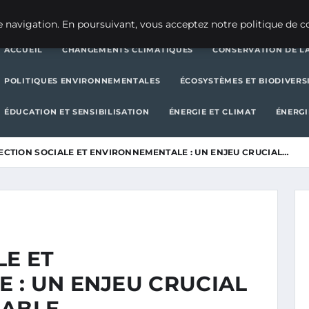
CHANGEMENTS CLIMATIQUES
CONSERVATION DE LA BIODIVERSITÉ
 navigation. En poursuivant, vous acceptez notre politique de co
ACCUEIL
CHANGEMENTS CLIMATIQUES
CONSERVATION DE LA
POLITIQUES ENVIRONNEMENTALES
ÉCOSYSTÈMES ET BIODIVERS
ÉDUCATION ET SENSIBILISATION
ÉNERGIE ET CLIMAT
ÉNERGI
ECTION SOCIALE ET ENVIRONNEMENTALE : UN ENJEU CRUCIAL…
LE ET
 : UN ENJEU CRUCIAL
RABLE