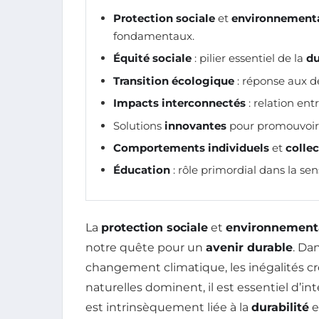
Protection sociale
et
environnement
fondamentaux.
Équité sociale
: pilier essentiel de la
du
Transition écologique
: réponse aux d
Impacts interconnectés
: relation ent
Solutions
innovantes
pour promouvoi
Comportements individuels
et
collec
Éducation
: rôle primordial dans la se
La
protection sociale
et
environnement
notre quête pour un
avenir durable
. Da
changement climatique, les inégalités cr
naturelles dominent, il est essentiel d’i
est intrinsèquement liée à la
durabilité
e