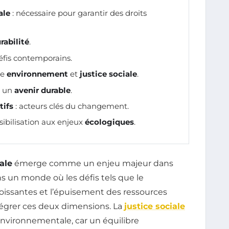
ale
: nécessaire pour garantir des droits
rabilité
.
éfis contemporains.
re
environnement
et
justice sociale
.
r un
avenir durable
.
tifs
: acteurs clés du changement.
nsibilisation aux enjeux
écologiques
.
ale
émerge comme un enjeu majeur dans
ns un monde où les défis tels que le
oissantes et l’épuisement des ressources
ntégrer ces deux dimensions. La
justice sociale
nvironnementale, car un équilibre