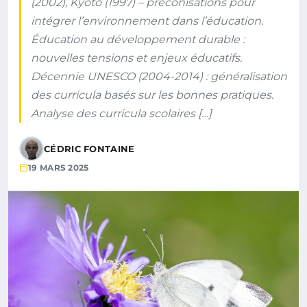
(2002), Kyoto (1997) – préconisations pour
intégrer l’environnement dans l’éducation.
Éducation au développement durable :
nouvelles tensions et enjeux éducatifs.
Décennie UNESCO (2004-2014) : généralisation
des curricula basés sur les bonnes pratiques.
Analyse des curricula scolaires […]
CÉDRIC FONTAINE
19 MARS 2025