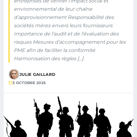
entreprises de vérifier l’impact social et
environnemental de leur chaîne
d’approvisionnement Responsabilité des
sociétés mères envers leurs fournisseurs
Importance de l’audit et de l’évaluation des
risques Mesures d’accompagnement pour les
PME afin de faciliter la conformité
Harmonisation des règles […]
JULIE GAILLARD
3 OCTOBRE 2025