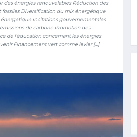
ur des énergies renouvelables Réduction des
ossiles Diversification du mix énergétique
ion énergétique Incitations gouvernementales
s émissions de carbone Promotion des
 de l’éducation concernant les énergies
avenir Financement vert comme levier […]