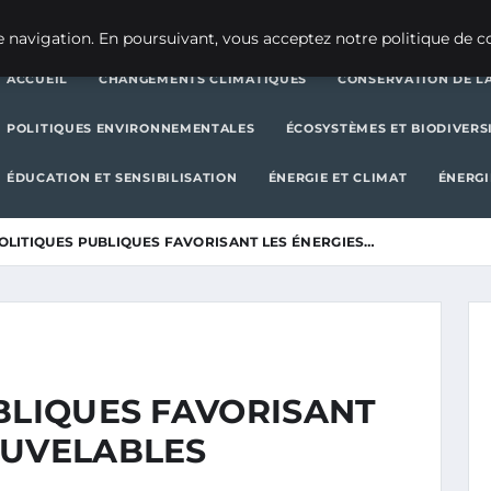
CHANGEMENTS CLIMATIQUES
CONSERVATION DE LA BIODIVERSITÉ
 navigation. En poursuivant, vous acceptez notre politique de co
ACCUEIL
CHANGEMENTS CLIMATIQUES
CONSERVATION DE LA
POLITIQUES ENVIRONNEMENTALES
ÉCOSYSTÈMES ET BIODIVERS
ÉDUCATION ET SENSIBILISATION
ÉNERGIE ET CLIMAT
ÉNERGI
OLITIQUES PUBLIQUES FAVORISANT LES ÉNERGIES…
BLIQUES FAVORISANT
OUVELABLES