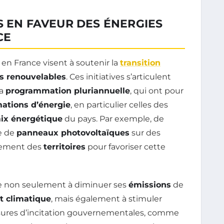
S EN FAVEUR DES ÉNERGIES
CE
en France visent à soutenir la
transition
s renouvelables
. Ces initiatives s’articulent
la
programmation pluriannuelle
, qui ont pour
tions d’énergie
, en particulier celles des
ix énergétique
du pays. Par exemple, de
e de
panneaux photovoltaïques
sur des
agement des
territoires
pour favoriser cette
che non seulement à diminuer ses
émissions
de
 climatique
, mais également à stimuler
esures d’incitation gouvernementales, comme