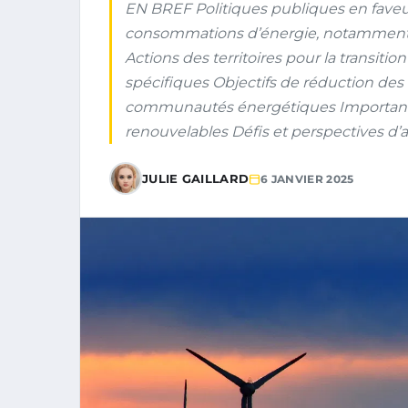
EN BREF Politiques publiques en fave
consommations d’énergie, notamment f
Actions des territoires pour la transit
spécifiques Objectifs de réduction de
communautés énergétiques Importance
renouvelables Défis et perspectives d’
JULIE GAILLARD
6 JANVIER 2025