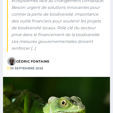
écosystèmes face au changement climatique.
Besoin urgent de solutions innovantes pour
contrer la perte de biodiversité. Importance
des outils financiers pour soutenir les projets
de biodiversité locaux. Rôle clé du secteur
privé dans le financement de la biodiversité.
Les mesures gouvernementales doivent
renforcer […]
CÉDRIC FONTAINE
10 SEPTEMBRE 2025