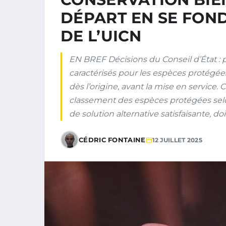
DÉPART EN SE FON
DE L’UICN
EN BREF Décisions du Conseil d’État : 
caractérisés pour les espèces protégées
dès l’origine, avant la mise en service.
classement des espèces protégées selo
de solution alternative satisfaisante, doit
CÉDRIC FONTAINE
12 JUILLET 2025