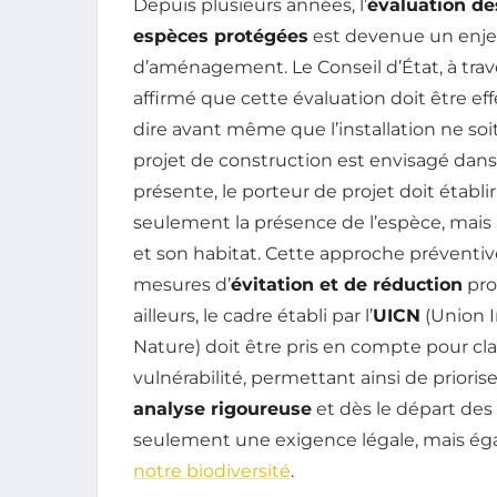
Depuis plusieurs années, l’
évaluation de
espèces protégées
est devenue un enjeu
d’aménagement. Le Conseil d’État, à trav
affirmé que cette évaluation doit être e
dire avant même que l’installation ne soi
projet de construction est envisagé dan
présente, le porteur de projet doit étab
seulement la présence de l’espèce, mais 
et son habitat. Cette approche préventive
mesures d’
évitation et de réduction
pro
ailleurs, le cadre établi par l’
UICN
(Union I
Nature) doit être pris en compte pour cl
vulnérabilité, permettant ainsi de priori
analyse rigoureuse
et dès le départ des
seulement une exigence légale, mais ég
notre biodiversité
.