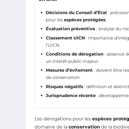
Décisions du Conseil d’État
: précisio
pour les
espèces protégées
.
Évaluation préventive
: analyse du ris
Classement UICN
: importance d’inté
l’UICN.
Conditions de dérogation
: absence de
un intérêt public majeur.
Mesures d’évitement
: doivent être re
de conservation.
Risques négatifs
: définition et distin
Jurisprudence récente
: développement
Les dérogations pour les
espèces proté
domaine de la
conservation
de la biodive