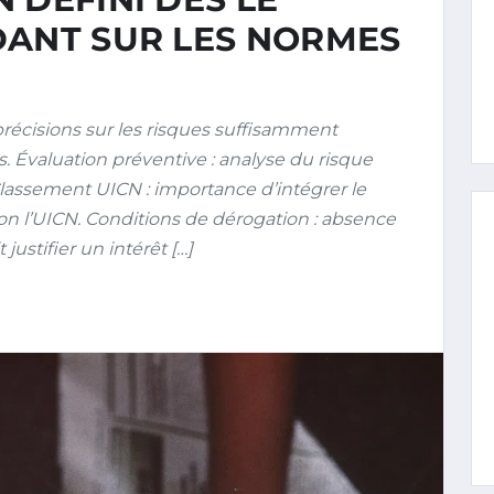
DANT SUR LES NORMES
précisions sur les risques suffisamment
. Évaluation préventive : analyse du risque
 Classement UICN : importance d’intégrer le
n l’UICN. Conditions de dérogation : absence
 justifier un intérêt […]