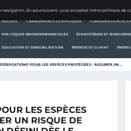
CHANGEMENTS CLIMATIQUES
CONSERVATION DE LA BIODIVERSITÉ
 navigation. En poursuivant, vous acceptez notre politique de co
ACCUEIL
CHANGEMENTS CLIMATIQUES
CONSERVATION DE LA
POLITIQUES ENVIRONNEMENTALES
ÉCOSYSTÈMES ET BIODIVERS
ÉDUCATION ET SENSIBILISATION
ÉNERGIE ET CLIMAT
ÉNERGI
 DÉROGATIONS POUR LES ESPÈCES PROTÉGÉES : ASSURER UN…
POUR LES ESPÈCES
ER UN RISQUE DE
 DÉFINI DÈS LE