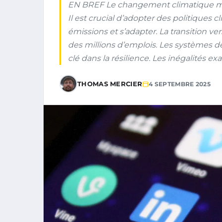
EN BREF Le changement climatique me
Il est crucial d’adopter des politiques 
émissions et s’adapter. La transition v
des millions d’emplois. Les systèmes de
clé dans la résilience. Les inégalités ex
THOMAS MERCIER
4 SEPTEMBRE 2025