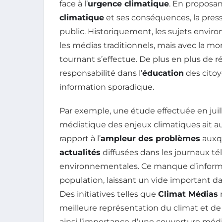
face à l’
urgence climatique
. En proposan
climatique
et ses conséquences, la presse
public. Historiquement, les sujets envi
les médias traditionnels, mais avec la mo
tournant s’effectue. De plus en plus de r
responsabilité dans l’
éducation
des citoy
information sporadique.
Par exemple, une étude effectuée en juil
médiatique des enjeux climatiques ait a
rapport à l’
ampleur des problèmes
auxqu
actualités
diffusées dans les journaux té
environnementales. Ce manque d’informa
population, laissant un vide important 
Des initiatives telles que
Climat Médias
meilleure représentation du climat et de
ainsi l’importance d’une couverture méd