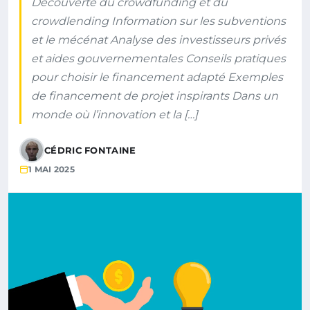
Découverte du crowdfunding et du
crowdlending Information sur les subventions
et le mécénat Analyse des investisseurs privés
et aides gouvernementales Conseils pratiques
pour choisir le financement adapté Exemples
de financement de projet inspirants Dans un
monde où l’innovation et la […]
CÉDRIC FONTAINE
1 MAI 2025