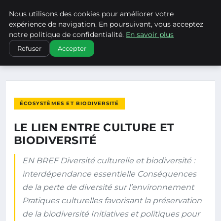
Nous utilisons des cookies pour améliorer votre
CLIMATECHANGENEBRASKA
expérience de navigation. En poursuivant, vous acceptez
notre politique de confidentialité.
En savoir plus
ACCUEIL
ÉCOSYSTÈMES ET BIODIVERSITÉ
Refuser
Accepter
LE LIEN ENTRE CULTURE ET BIODIVERSITÉ
ÉCOSYSTÈMES ET BIODIVERSITÉ
LE LIEN ENTRE CULTURE ET
BIODIVERSITÉ
EN BREF Diversité culturelle et biodiversité :
interdépendance essentielle Conséquences
de la perte de diversité sur l’environnement
Pratiques culturelles favorisant la préservation
de la biodiversité Initiatives et politiques pour