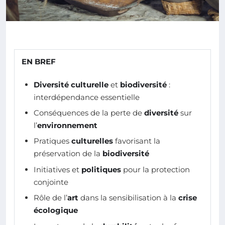
EN BREF
Diversité culturelle
et
biodiversité
:
interdépendance essentielle
Conséquences de la perte de
diversité
sur
l’
environnement
Pratiques
culturelles
favorisant la
préservation de la
biodiversité
Initiatives et
politiques
pour la protection
conjointe
Rôle de l’
art
dans la sensibilisation à la
crise
écologique