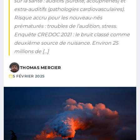
sur la santé : auditifs (surdité, acouphènes) et
extra-auditifs (pathologies cardiovasculaires).
Risque accru pour les nouveau-nés
prématurés : troubles de l’audition, stress.
Enquête CREDOC 2021 : le bruit classé comme
deuxième source de nuisance. Environ 25
millions de […]
THOMAS MERCIER
5 FÉVRIER 2025