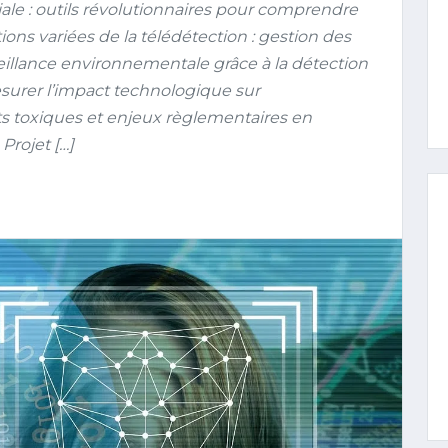
ale : outils révolutionnaires pour comprendre
ons variées de la télédétection : gestion des
eillance environnementale grâce à la détection
surer l’impact technologique sur
s toxiques et enjeux règlementaires en
Projet […]