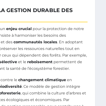
LA GESTION DURABLE DES
 un
enjeu crucial
pour la protection de notre
onsiste à harmoniser les besoins des
é et des
communautés locales
. En adoptant
préserver les ressources naturelles tout en
r ceux qui dépendent des forêts. Par exemple,
sélective
et le
reboisement
permettent de
t la santé de l’écosystème forestier.
r contre le
changement climatique
en
biodiversité
. Ce modèle de gestion intègre
oforesterie
, qui combine la culture d’arbres et
fices écologiques et économiques. Par