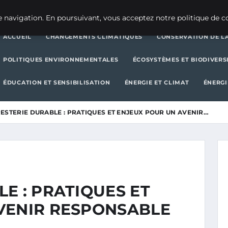
CHANGEMENTS CLIMATIQUES
CONSERVATION DE LA BIODIVERSITÉ
 navigation. En poursuivant, vous acceptez notre politique de co
ACCUEIL
CHANGEMENTS CLIMATIQUES
CONSERVATION DE LA
POLITIQUES ENVIRONNEMENTALES
ÉCOSYSTÈMES ET BIODIVERS
ÉDUCATION ET SENSIBILISATION
ÉNERGIE ET CLIMAT
ÉNERGI
ESTERIE DURABLE : PRATIQUES ET ENJEUX POUR UN AVENIR…
E : PRATIQUES ET
VENIR RESPONSABLE