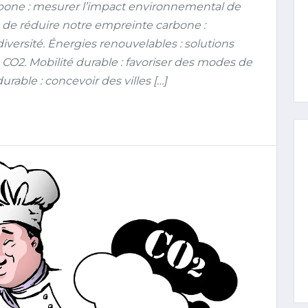
bone : mesurer l’impact environnemental de
 de réduire notre empreinte carbone :
diversité. Énergies renouvelables : solutions
 CO2. Mobilité durable : favoriser des modes de
rable : concevoir des villes […]