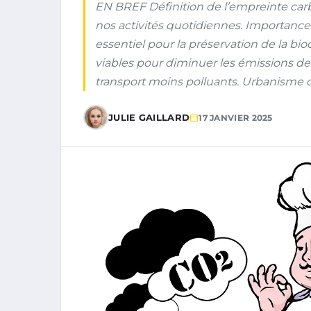
EN BREF Définition de l’empreinte car
nos activités quotidiennes. Importance
essentiel pour la préservation de la bio
viables pour diminuer les émissions de
transport moins polluants. Urbanisme du
JULIE GAILLARD
17 JANVIER 2025