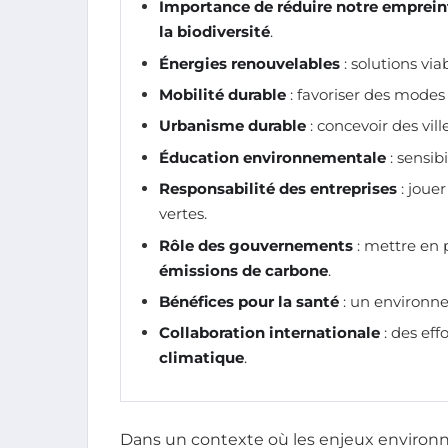
Importance de réduire notre emprein
la biodiversité
.
Énergies renouvelables
: solutions vi
Mobilité durable
: favoriser des modes
Urbanisme durable
: concevoir des vil
Éducation environnementale
: sensib
Responsabilité des entreprises
: joue
vertes.
Rôle des gouvernements
: mettre en p
émissions de carbone
.
Bénéfices pour la santé
: un environne
Collaboration internationale
: des eff
climatique
.
Dans un contexte où les enjeux environne