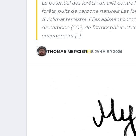
Le potentiel des forêts : un allié contr
forêts, puits de carbone naturels Les fo
du climat terrestre. Elles agissent co
de carbone (CO2) de l’atmosphère et con
changement […]
THOMAS MERCIER
8 JANVIER 2026