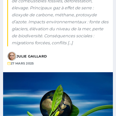
de combustibles fossiles, déforestation,
élevage. Principaux gaz à effet de serre :
dioxyde de carbone, méthane, protoxyde
d’azote. Impacts environnementaux : fonte des
glaciers, élévation du niveau de la mer, perte
de biodiversité. Conséquences sociales :
migrations forcées, conflits […]
JULIE GAILLARD
27 MARS 2025