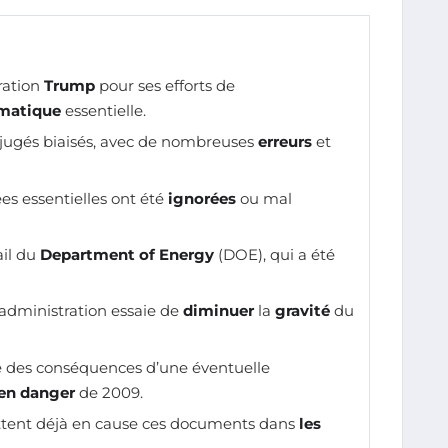
ration
Trump
pour ses efforts de
imatique
essentielle.
 jugés biaisés, avec de nombreuses
erreurs
et
es essentielles ont été
ignorées
ou mal
ail du
Department of Energy
(DOE), qui a été
administration essaie de
diminuer
la
gravité
du
e des conséquences d’une éventuelle
en danger
de 2009.
tent déjà en cause ces documents dans
les