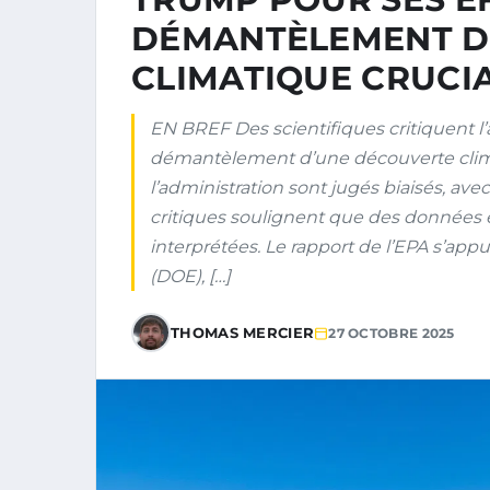
DÉMANTÈLEMENT D
CLIMATIQUE CRUCI
EN BREF Des scientifiques critiquent l
démantèlement d’une découverte clima
l’administration sont jugés biaisés, av
critiques soulignent que des données e
interprétées. Le rapport de l’EPA s’app
(DOE), […]
THOMAS MERCIER
27 OCTOBRE 2025