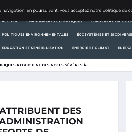
CHANGEMENTS CLIMATIQUES
CONSERVATION DE LA BIODIVERSITÉ
 navigation. En poursuivant, vous acceptez notre politique de co
ACCUEIL
CHANGEMENTS CLIMATIQUES
CONSERVATION DE LA
POLITIQUES ENVIRONNEMENTALES
ÉCOSYSTÈMES ET BIODIVERS
ÉDUCATION ET SENSIBILISATION
ÉNERGIE ET CLIMAT
ÉNERGI
IFIQUES ATTRIBUENT DES NOTES SÉVÈRES À…
 ATTRIBUENT DES
’ADMINISTRATION
FFORTS DE