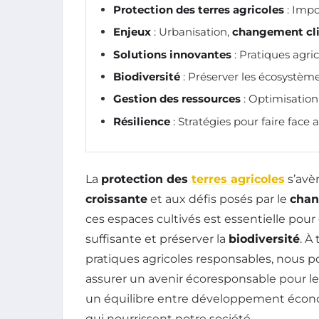
Protection des terres agricoles
: Impo
Enjeux
: Urbanisation,
changement cl
Solutions innovantes
: Pratiques agri
Biodiversité
: Préserver les écosystème
Gestion des ressources
: Optimisation d
Résilience
: Stratégies pour faire fac
La
protection des
terres agricoles
s’avèr
croissante
et aux défis posés par le
chan
ces espaces cultivés est essentielle pour
suffisante et préserver la
biodiversité
. À
pratiques agricoles responsables, nous po
assurer un avenir écoresponsable pour les
un équilibre entre développement écono
qui nourrissent notre société.