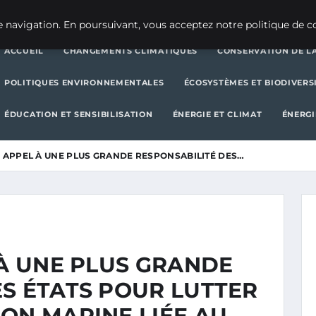
CHANGEMENTS CLIMATIQUES
CONSERVATION DE LA BIODIVERSITÉ
 navigation. En poursuivant, vous acceptez notre politique de co
ACCUEIL
CHANGEMENTS CLIMATIQUES
CONSERVATION DE LA
POLITIQUES ENVIRONNEMENTALES
ÉCOSYSTÈMES ET BIODIVERS
ÉDUCATION ET SENSIBILISATION
ÉNERGIE ET CLIMAT
ÉNERGI
N APPEL À UNE PLUS GRANDE RESPONSABILITÉ DES…
 À UNE PLUS GRANDE
S ÉTATS POUR LUTTER
ON MARINE LIÉE AU