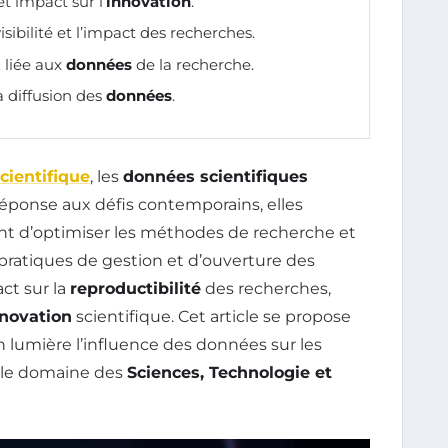
t impact sur l’
innovation
.
isibilité et l’impact des recherches.
t
liée aux
données
de la recherche.
a diffusion des
données
.
cientifique
, les
données scientifiques
éponse aux défis contemporains, elles
ant d’optimiser les méthodes de recherche et
s pratiques de gestion et d’ouverture des
ct sur la
reproductibilité
des recherches,
novation
scientifique. Cet article se propose
 lumière l’influence des données sur les
s le domaine des
Sciences, Technologie et