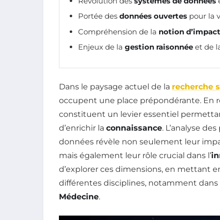
Révolution des
systèmes de données
e
Portée des
données ouvertes
pour la v
Compréhension de la
notion d’impac
Enjeux de la
gestion raisonnée
et de l
Dans le paysage actuel de la
recherche s
occupent une place prépondérante. En r
constituent un levier essentiel permett
d’enrichir la
connaissance
. L’analyse de
données révèle non seulement leur impa
mais également leur rôle crucial dans l’
in
d’explorer ces dimensions, en mettant en
différentes disciplines, notamment dan
Médecine
.