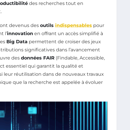
oductibilité
des recherches tout en
.
sont devenus des
outils
indispensables
pour
t l’
innovation
en offrant un accès simplifié à
les
Big Data
permettent de croiser des jeux
tributions significatives dans l’avancement
œuvre des
données FAIR
(Findable, Accessible,
 essentiel qui garantit la qualité et
nsi leur réutilisation dans de nouveaux travaux
mique que la recherche est appelée à évoluer