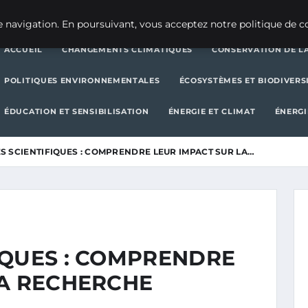
CHANGEMENTS CLIMATIQUES
CONSERVATION DE LA BIODIVERSITÉ
 navigation. En poursuivant, vous acceptez notre politique de co
ACCUEIL
CHANGEMENTS CLIMATIQUES
CONSERVATION DE LA
POLITIQUES ENVIRONNEMENTALES
ÉCOSYSTÈMES ET BIODIVERS
ÉDUCATION ET SENSIBILISATION
ÉNERGIE ET CLIMAT
ÉNERGI
 SCIENTIFIQUES : COMPRENDRE LEUR IMPACT SUR LA…
IQUES : COMPRENDRE
LA RECHERCHE