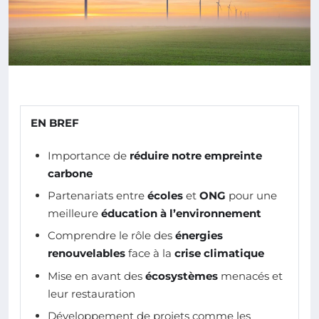
EN BREF
Importance de
réduire notre empreinte
carbone
Partenariats entre
écoles
et
ONG
pour une
meilleure
éducation à l’environnement
Comprendre le rôle des
énergies
renouvelables
face à la
crise climatique
Mise en avant des
écosystèmes
menacés et
leur restauration
Développement de projets comme les