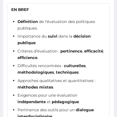
EN BREF
Définition
de l’évaluation des politiques
publiques.
Importance du
suivi
dans la
décision
publique
.
Critères d’évaluation :
pertinence
,
efficacité
,
efficience
.
Difficultés rencontrées :
culturelles
,
méthodologiques
,
techniques
.
Approches qualitatives et quantitatives :
méthodes mixtes
.
Exigences pour une évaluation
indépendante
et
pédagogique
.
Pertinence des outils pour un
dialogue
interdisciplinaire
.