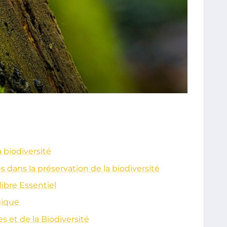
 biodiversité
 dans la préservation de la biodiversité
ibre Essentiel
gique
 et de la Biodiversité