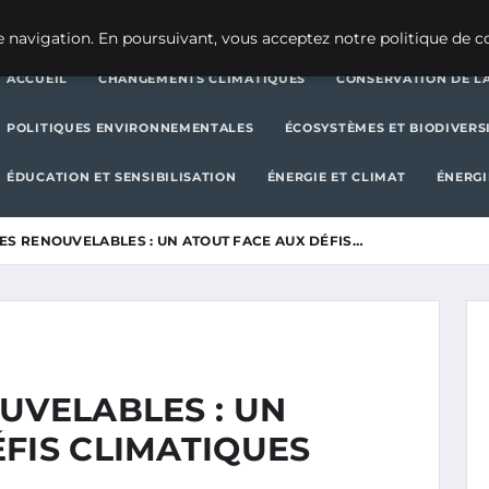
CHANGEMENTS CLIMATIQUES
CONSERVATION DE LA BIODIVERSITÉ
 navigation. En poursuivant, vous acceptez notre politique de co
ACCUEIL
CHANGEMENTS CLIMATIQUES
CONSERVATION DE LA
POLITIQUES ENVIRONNEMENTALES
ÉCOSYSTÈMES ET BIODIVERS
ÉDUCATION ET SENSIBILISATION
ÉNERGIE ET CLIMAT
ÉNERGI
ES RENOUVELABLES : UN ATOUT FACE AUX DÉFIS…
UVELABLES : UN
FIS CLIMATIQUES