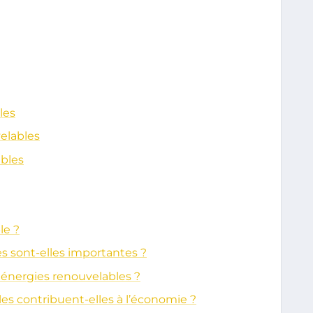
les
velables
ables
le ?
s sont-elles importantes ?
s énergies renouvelables ?
s contribuent-elles à l’économie ?