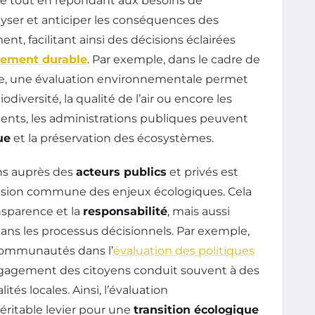
te tout en répondant aux besoins de
yser et anticiper les conséquences des
nt, facilitant ainsi des décisions éclairées
ement durable
. Par exemple, dans le cadre de
cture, une évaluation environnementale permet
iodiversité, la qualité de l’air ou encore les
ments, les administrations publiques peuvent
ue
et la préservation des écosystèmes.
ons auprès des
acteurs publics
et privés est
nsion commune des enjeux écologiques. Cela
nsparence et la
responsabilité
, mais aussi
dans les processus décisionnels. Par exemple,
s communautés dans l’
évaluation des politiques
gagement des citoyens conduit souvent à des
ités locales. Ainsi, l’évaluation
ritable levier pour une
transition écologique