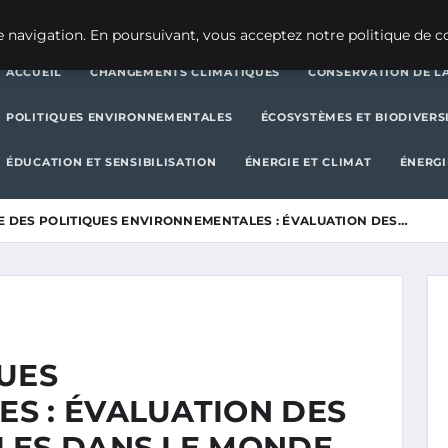
CHANGEMENTS CLIMATIQUES
CONSERVATION DE LA BIODIVERSITÉ
 navigation. En poursuivant, vous acceptez notre politique de co
ACCUEIL
CHANGEMENTS CLIMATIQUES
CONSERVATION DE LA
POLITIQUES ENVIRONNEMENTALES
ÉCOSYSTÈMES ET BIODIVERS
ÉDUCATION ET SENSIBILISATION
ÉNERGIE ET CLIMAT
ÉNERGI
E DES POLITIQUES ENVIRONNEMENTALES : ÉVALUATION DES…
QUES
S : ÉVALUATION DES
LES DANS LE MONDE