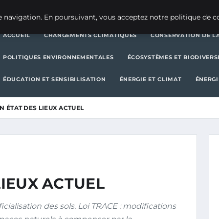
CHANGEMENTS CLIMATIQUES
CONSERVATION DE LA BIODIVERSITÉ
 navigation. En poursuivant, vous acceptez notre politique de co
ACCUEIL
CHANGEMENTS CLIMATIQUES
CONSERVATION DE LA
POLITIQUES ENVIRONNEMENTALES
ÉCOSYSTÈMES ET BIODIVERS
ÉDUCATION ET SENSIBILISATION
ÉNERGIE ET CLIMAT
ÉNERGI
UN ÉTAT DES LIEUX ACTUEL
LIEUX ACTUEL
icialisation des sols. Loi TRACE : modifications