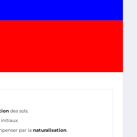
ation
des sols.
initiaux.
penser par la
naturalisation
.