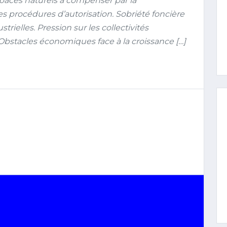
spaces naturels à compenser par la
es procédures d’autorisation. Sobriété foncière
strielles. Pression sur les collectivités
. Obstacles économiques face à la croissance […]