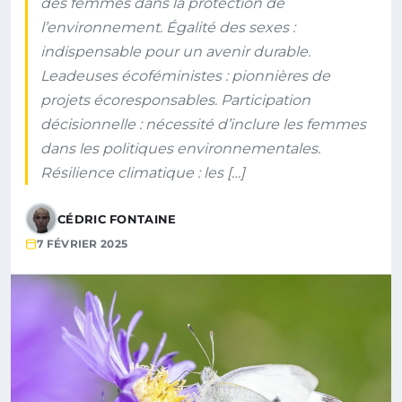
des femmes dans la protection de
l’environnement. Égalité des sexes :
indispensable pour un avenir durable.
Leadeuses écoféministes : pionnières de
projets écoresponsables. Participation
décisionnelle : nécessité d’inclure les femmes
dans les politiques environnementales.
Résilience climatique : les […]
CÉDRIC FONTAINE
7 FÉVRIER 2025