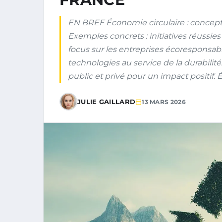
EN BREF Économie circulaire : concept 
Exemples concrets : initiatives réussies
focus sur les entreprises écoresponsabl
technologies au service de la durabilité.
public et privé pour un impact positif. É
JULIE GAILLARD
13 MARS 2026