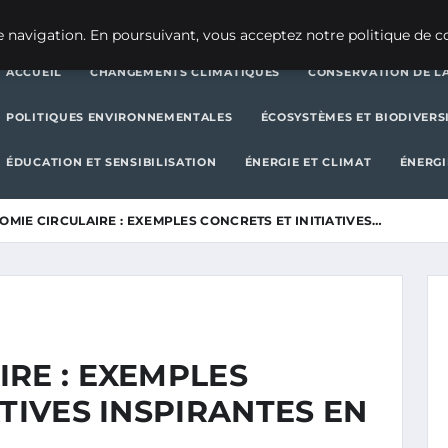
CHANGEMENTS CLIMATIQUES
CONSERVATION DE LA BIODIVERSITÉ
 navigation. En poursuivant, vous acceptez notre politique de co
ACCUEIL
CHANGEMENTS CLIMATIQUES
CONSERVATION DE LA
POLITIQUES ENVIRONNEMENTALES
ÉCOSYSTÈMES ET BIODIVERS
ÉDUCATION ET SENSIBILISATION
ÉNERGIE ET CLIMAT
ÉNERGI
MIE CIRCULAIRE : EXEMPLES CONCRETS ET INITIATIVES…
RE : EXEMPLES
ATIVES INSPIRANTES EN