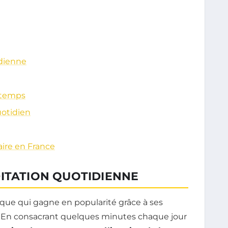
idienne
u temps
uotidien
ire en France
DITATION QUOTIDIENNE
ique qui gagne en popularité grâce à ses
rit. En consacrant quelques minutes chaque jour