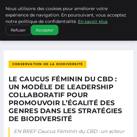
Nous utilisons des cookies pour améliorer votre
CLIMATECHANGENEBRASKA
expérience de navigation. En poursuivant, vous acceptez
notre politique de confidentialité.
En savoir plus
ACCUEIL
CONSERVATION DE LA BIODIVERSITÉ
Refuser
Accepter
LE CAUCUS FÉMININ DU CBD : UN MODÈLE DE LEADERSHIP…
CONSERVATION DE LA BIODIVERSITÉ
LE CAUCUS FÉMININ DU CBD :
UN MODÈLE DE LEADERSHIP
COLLABORATIF POUR
PROMOUVOIR L’ÉGALITÉ DES
GENRES DANS LES STRATÉGIES
DE BIODIVERSITÉ
EN BREF Caucus Féminin du CBD : un acteur