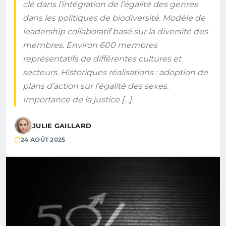
clé dans l’intégration de l’égalité des genres
dans les politiques de biodiversité. Modèle de
leadership collaboratif basé sur la diversité des
membres. Environ 600 membres
représentatifs de différentes cultures et
secteurs. Historiques réalisations : adoption de
plans d’action sur l’égalité des sexes.
Importance de la justice […]
JULIE GAILLARD
24 AOÛT 2025