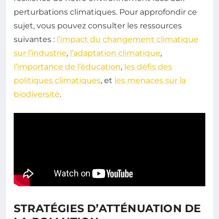
perturbations climatiques. Pour approfondir ce
sujet, vous pouvez consulter les ressources
suivantes :
l’impact du changement climatique
sur l’industrie
,
l’adaptation climatique
,
l’importance de l’éducation
,
les défis des
politiques climatiques
, et
les menaces sur la
biodiversité
.
STRATÉGIES D’ATTÉNUATION DE