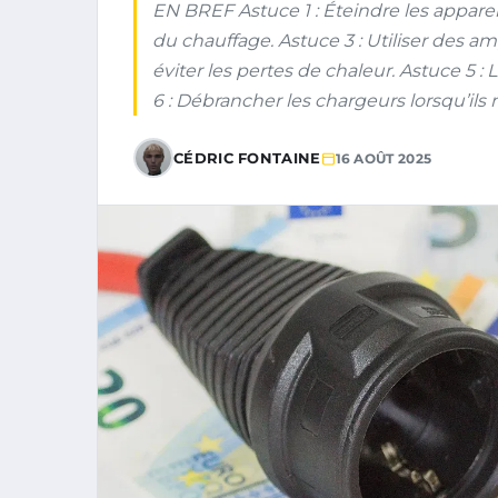
EN BREF Astuce 1 : Éteindre les appareil
du chauffage. Astuce 3 : Utiliser des am
éviter les pertes de chaleur. Astuce 5 :
6 : Débrancher les chargeurs lorsqu’ils 
CÉDRIC FONTAINE
16 AOÛT 2025