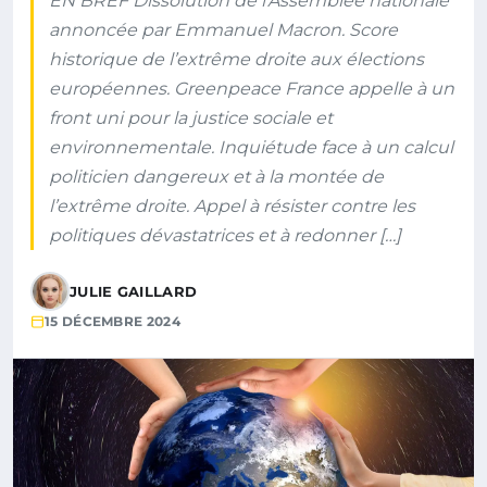
EN BREF Dissolution de l’Assemblée nationale
annoncée par Emmanuel Macron. Score
historique de l’extrême droite aux élections
européennes. Greenpeace France appelle à un
front uni pour la justice sociale et
environnementale. Inquiétude face à un calcul
politicien dangereux et à la montée de
l’extrême droite. Appel à résister contre les
politiques dévastatrices et à redonner […]
JULIE GAILLARD
15 DÉCEMBRE 2024