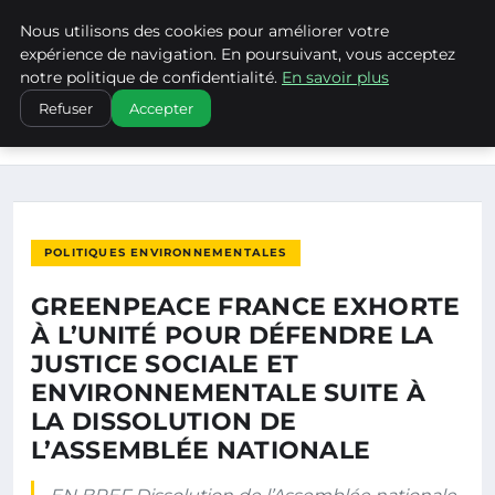
Nous utilisons des cookies pour améliorer votre
CLIMATECHANGENEBRASKA
expérience de navigation. En poursuivant, vous acceptez
notre politique de confidentialité.
En savoir plus
ACCUEIL
POLITIQUES ENVIRONNEMENTALES
Refuser
Accepter
GREENPEACE FRANCE EXHORTE À L’UNITÉ POUR DÉFENDRE
LA…
POLITIQUES ENVIRONNEMENTALES
GREENPEACE FRANCE EXHORTE
À L’UNITÉ POUR DÉFENDRE LA
JUSTICE SOCIALE ET
ENVIRONNEMENTALE SUITE À
LA DISSOLUTION DE
L’ASSEMBLÉE NATIONALE