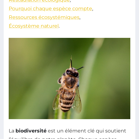
Pourquoi chaque espèce compte
,
Ressources écosystémiques
,
Écosystème naturel
.
La
biodiversité
est un élément clé qui soutient