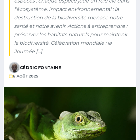
espèces : chaque espèce joue un rôle clé dans
l’écosystème. Impact environnemental : la
destruction de la biodiversité menace notre
santé et notre avenir. Actions à entreprendre :
préserver les habitats naturels pour maintenir
la biodiversité. Célébration mondiale : la
Journée […]
CÉDRIC FONTAINE
6 AOÛT 2025