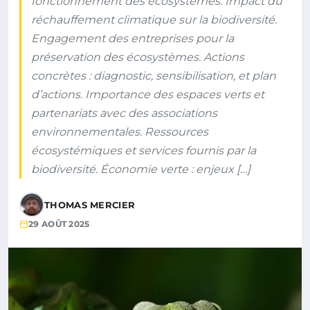
fonctionnement des écosystèmes. Impact du
réchauffement climatique sur la biodiversité.
Engagement des entreprises pour la
préservation des écosystèmes. Actions
concrètes : diagnostic, sensibilisation, et plan
d’actions. Importance des espaces verts et
partenariats avec des associations
environnementales. Ressources
écosystémiques et services fournis par la
biodiversité. Économie verte : enjeux […]
THOMAS MERCIER
29 AOÛT 2025